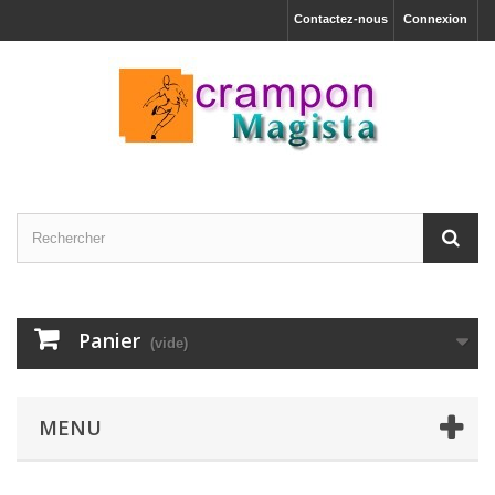
Contactez-nous
Connexion
Panier
(vide)
MENU