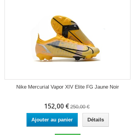
Nike Mercurial Vapor XIV Elite FG Jaune Noir
152,00 €
250,00 €
Ajouter au panier
Détails