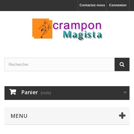
Contactez-nous
Connexion
Panier
(vide)
MENU