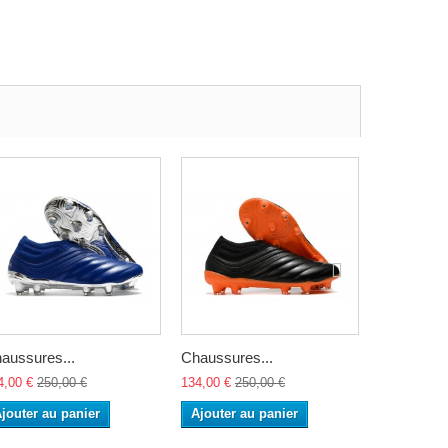
aussures...
Chaussures...
adidas...
4,00 €
250,00 €
134,00 €
250,00 €
125,00 €
20
jouter au panier
Ajouter au panier
Ajouter a