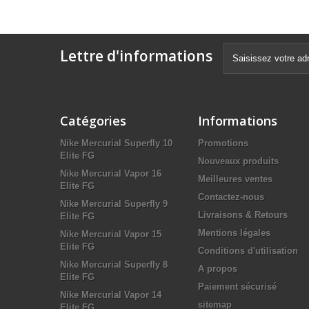
Lettre d'informations
Catégories
Informations
Nike Mercurial Superfly 10
Promotions
Elite FG
Nouveaux produits
Nike Mercurial Vapor 16
Meilleures ventes
Elite FG
Contactez-nous
Nike Mercurial Superfly 9
Livraisons & Retours
Elite FG
Mentions légales
Nike Mercurial Vapor 15
Elite FG
Conditions d'utilisation
Nike Mercurial Superfly 8
A propos
Elite FG
Paiement sécurisé
Nike Mercurial Vapor 14
sitemap
Elite FG