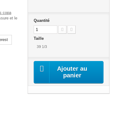
s copa
sure et le
Quantité
Taille
erest
39 1/3
Ajouter au
panier