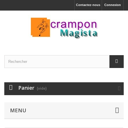
Contactez-nous
Connexion
Panier
(vide)
MENU