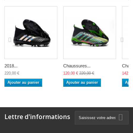
2018...
Chaussures...
Chaus
220,00 €
120,00 €
220,00 €
142,0
Ajouter au panier
Ajouter au panier
Ajou
Lettre d'informations