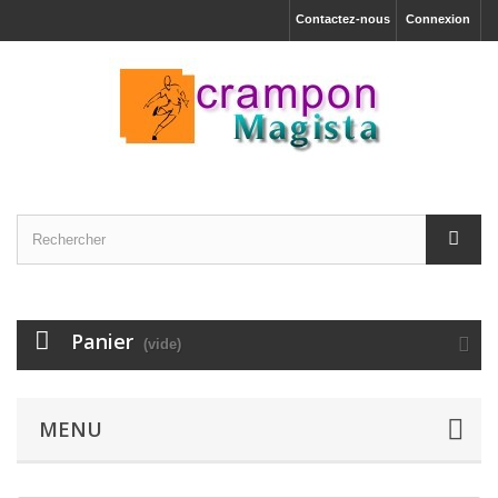
Contactez-nous
Connexion
Panier
(vide)
MENU