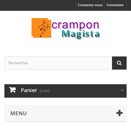
Contactez-nous
Connexion
Panier
(vide)
MENU