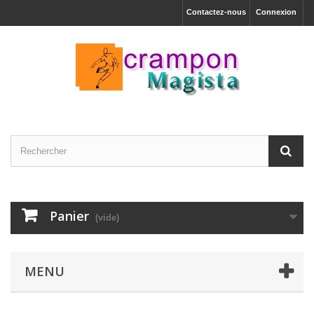
Contactez-nous
Connexion
Panier
(vide)
MENU