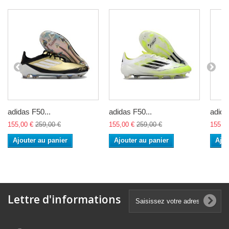
adidas F50...
adidas F50...
adida
155,00 €
259,00 €
155,00 €
259,00 €
155,0
Ajouter au panier
Ajouter au panier
Ajou
Lettre d'informations