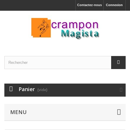
Contactez-nous
Connexion
Panier
(vide)
MENU