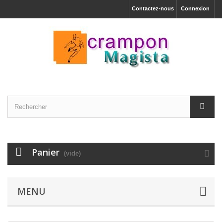
Contactez-nous
Connexion
Panier
(vide)
MENU