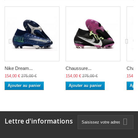
Nike Dream...
Chaussure...
Chaus
154,00 €
275,00 €
154,00 €
275,00 €
154,0
Ajouter au panier
Ajouter au panier
Ajou
Lettre d'informations