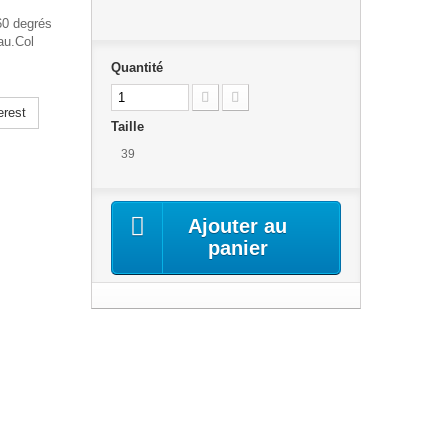
60 degrés
au.
Col
Quantité
erest
Taille
39
Ajouter au
panier