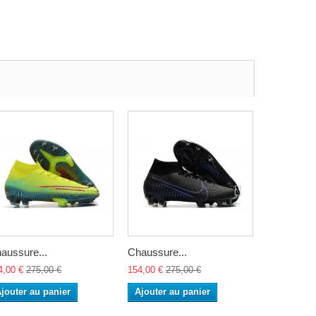
aussure...
Chaussure...
Mbappe...
4,00 €
275,00 €
154,00 €
275,00 €
154,00 €
27
jouter au panier
Ajouter au panier
Ajouter a