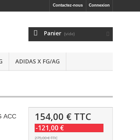
Contactez-nous
Connexion
Panier
(vide)
G
ADIDAS X FG/AG
154,00 €
TTC
FG ACC
-121,00 €
275,00 €
TTC