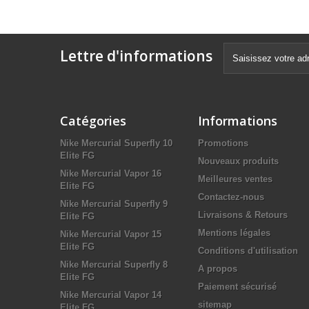
Lettre d'informations
Catégories
Informations
Nike Mercurial Superfly 10
Promotions
Elite FG
Nouveaux produits
Nike Mercurial Vapor 16
Meilleures ventes
Elite FG
Contactez-nous
Nike Mercurial Superfly 9
Livraisons & Retours
Elite FG
Mentions légales
Nike Mercurial Vapor 15
Elite FG
Conditions d'utilisation
Nike Mercurial Superfly 8
A propos
Elite FG
Paiement sécurisé
Nike Mercurial Vapor 14
sitemap
Elite FG