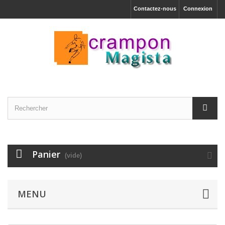
Contactez-nous
Connexion
Panier
(vide)
MENU