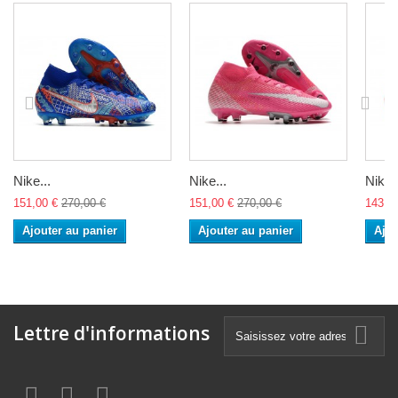
Nike...
Nike...
Nike..
151,00 €
270,00 €
151,00 €
270,00 €
143,0
Ajouter au panier
Ajouter au panier
Ajou
Lettre d'informations